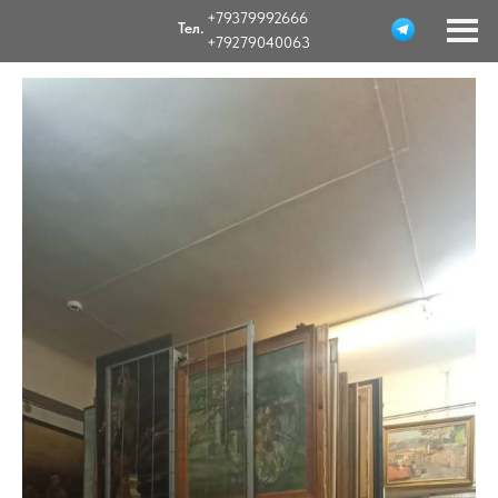
+79379992666
Тел.
+79279040063
Vagon63